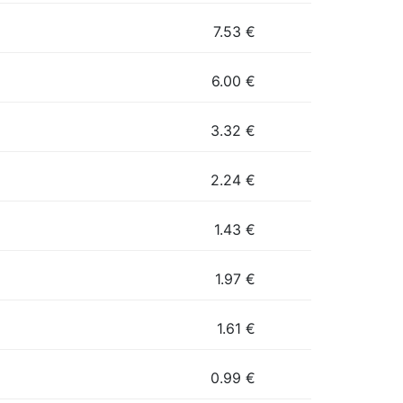
7.53
€
6.00
€
3.32
€
2.24
€
1.43
€
1.97
€
1.61
€
0.99
€