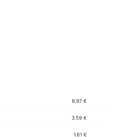
8.97
€
3.59
€
1.61
€