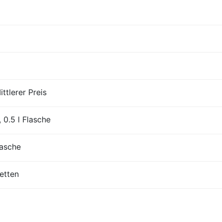
ttlerer Preis
 0.5 l Flasche
lasche
etten