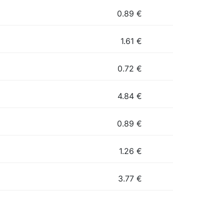
0.89
€
1.61
€
0.72
€
4.84
€
0.89
€
1.26
€
3.77
€