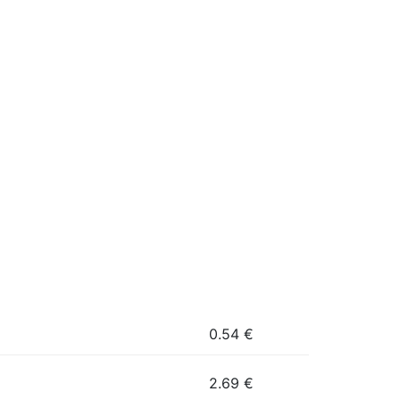
0.54
€
2.69
€