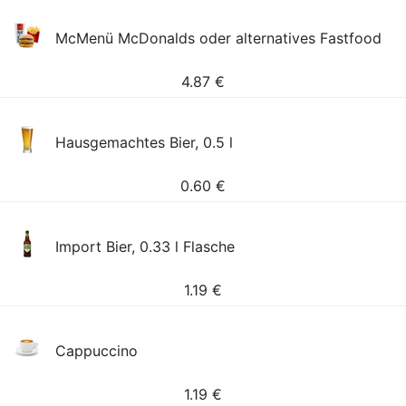
McMenü McDonalds oder alternatives Fastfood
4.87
€
Hausgemachtes Bier, 0.5 l
0.60
€
Import Bier, 0.33 l Flasche
1.19
€
Cappuccino
1.19
€