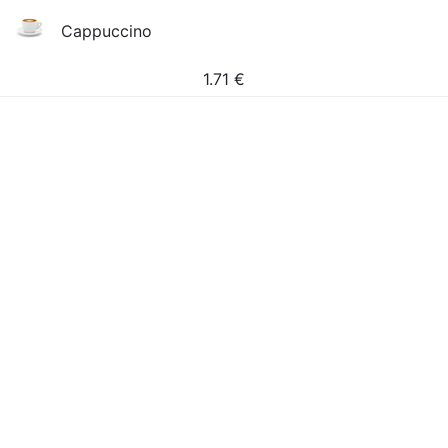
Cappuccino
1.71
€