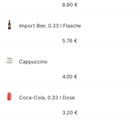
8.80
€
Import Bier, 0.33 l Flasche
5.76
€
Cappuccino
4.00
€
Coca-Cola, 0.33 l Dose
3.20
€