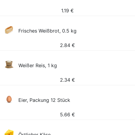
1.19
€
Frisches Weißbrot, 0.5 kg
2.84
€
Weißer Reis, 1 kg
2.34
€
Eier, Packung 12 Stück
5.66
€
Örtlicher Käse