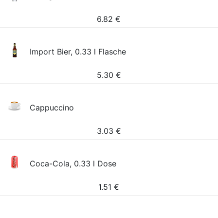
6.82
€
Import Bier, 0.33 l Flasche
5.30
€
Cappuccino
3.03
€
Coca-Cola, 0.33 l Dose
1.51
€