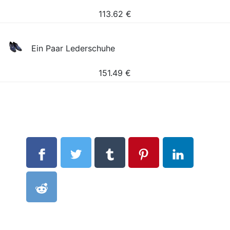
113.62
€
Ein Paar Lederschuhe
151.49
€