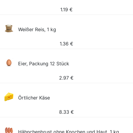
1.19
€
Weißer Reis, 1 kg
1.36
€
Eier, Packung 12 Stück
2.97
€
Örtlicher Käse
8.33
€
Hähnchenbrust ohne Knochen und Haut, 1 kg