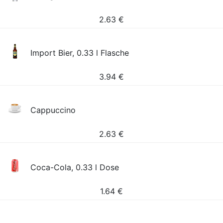
2.63
€
Import Bier, 0.33 l Flasche
3.94
€
Cappuccino
2.63
€
Coca-Cola, 0.33 l Dose
1.64
€