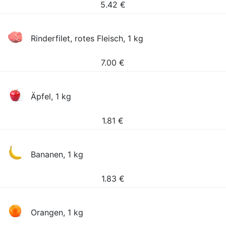
5.42
€
Rinderfilet, rotes Fleisch, 1 kg
7.00
€
Äpfel, 1 kg
1.81
€
Bananen, 1 kg
1.83
€
Orangen, 1 kg