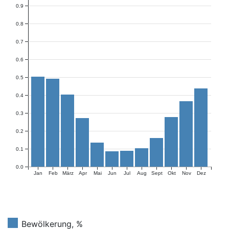
0.9
0.8
0.7
0.6
0.5
0.4
0.3
0.2
0.1
0.0
Jan
Feb
März
Apr
Mai
Jun
Jul
Aug
Sept
Okt
Nov
Dez
Bewölkerung, %