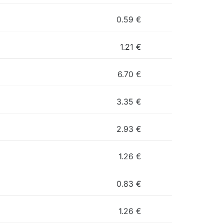
0.59
€
1.21
€
6.70
€
3.35
€
2.93
€
1.26
€
0.83
€
1.26
€