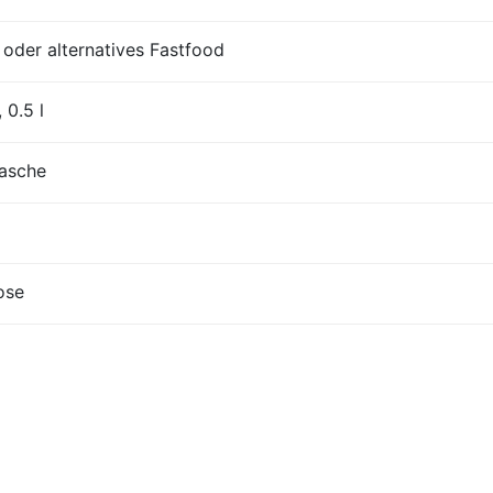
der alternatives Fastfood
 0.5 l
lasche
ose