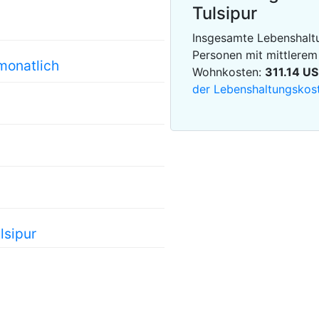
Tulsipur
Insgesamte Lebenshaltu
Personen mit mittlere
monatlich
Wohnkosten:
311.14
US
der Lebenshaltungskost
lsipur