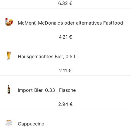
6.32
€
McMenü McDonalds oder alternatives Fastfood
4.21
€
Hausgemachtes Bier, 0.5 l
2.11
€
Import Bier, 0.33 l Flasche
2.94
€
Cappuccino