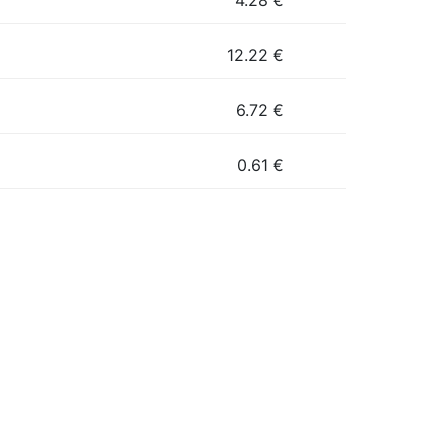
4.28
€
12.22
€
6.72
€
0.61
€