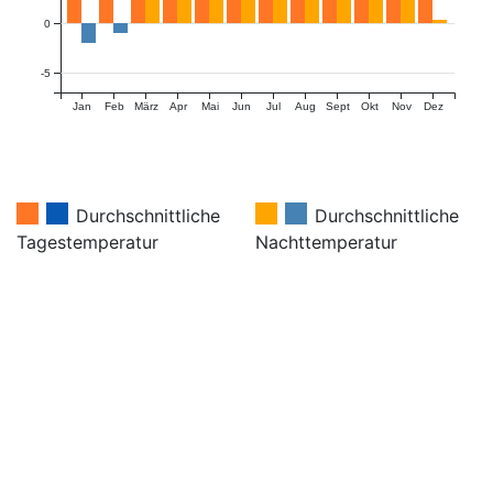
0
-5
Jan
Feb
März
Apr
Mai
Jun
Jul
Aug
Sept
Okt
Nov
Dez
Durchschnittliche
Durchschnittliche
Tagestemperatur
Nachttemperatur