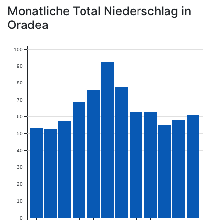
Monatliche Total Niederschlag in
Oradea
100
90
80
70
60
50
40
30
20
10
0