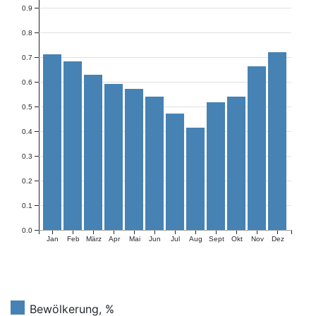
0.9
0.8
0.7
0.6
0.5
0.4
0.3
0.2
0.1
0.0
Jan
Feb
März
Apr
Mai
Jun
Jul
Aug
Sept
Okt
Nov
Dez
Bewölkerung, %