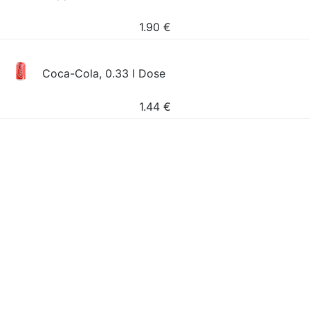
1.90
€
Coca-Cola, 0.33 l Dose
1.44
€