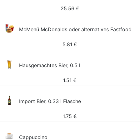
25.56
€
McMenü McDonalds oder alternatives Fastfood
5.81
€
Hausgemachtes Bier, 0.5 l
1.51
€
Import Bier, 0.33 l Flasche
1.75
€
Cappuccino