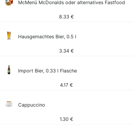
McMenü McDonalds oder alternatives Fastfood
8.33
€
Hausgemachtes Bier, 0.5 l
3.34
€
Import Bier, 0.33 l Flasche
4.17
€
Cappuccino
1.30
€