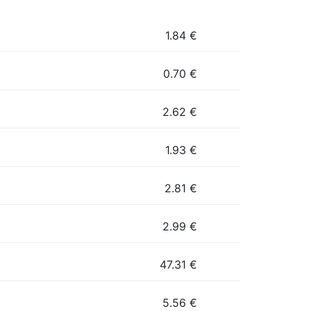
1.84
€
0.70
€
2.62
€
1.93
€
2.81
€
2.99
€
47.31
€
5.56
€