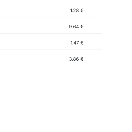
1.28
€
9.64
€
1.47
€
3.86
€