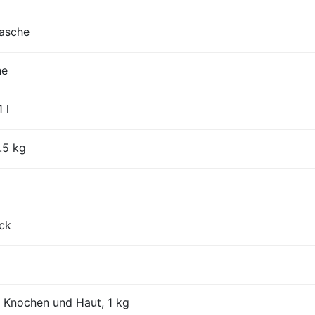
lasche
he
 l
.5 kg
ück
 Knochen und Haut, 1 kg