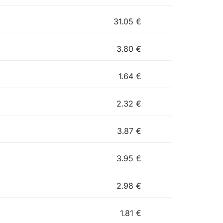
31.05
€
3.80
€
1.64
€
2.32
€
3.87
€
3.95
€
2.98
€
1.81
€