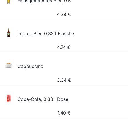
Hausgemachtes Bier, 0.5 l
4.28
€
Import Bier, 0.33 l Flasche
4.74
€
Cappuccino
3.34
€
Coca-Cola, 0.33 l Dose
1.40
€