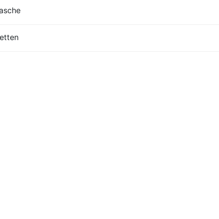
lasche
etten