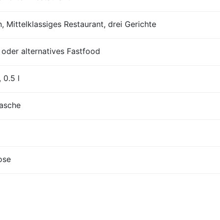
, Mittelklassiges Restaurant, drei Gerichte
der alternatives Fastfood
 0.5 l
lasche
ose