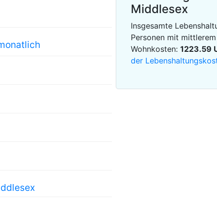
Middlesex
Insgesamte Lebenshaltu
Personen mit mittlere
monatlich
Wohnkosten:
1223.59
der Lebenshaltungskos
iddlesex