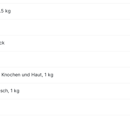
.5 kg
ück
 Knochen und Haut, 1 kg
isch, 1 kg