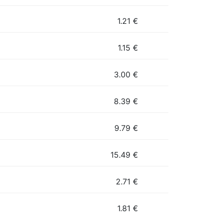
1.21
€
1.15
€
3.00
€
8.39
€
9.79
€
15.49
€
2.71
€
1.81
€