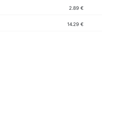
2.89
€
14.29
€