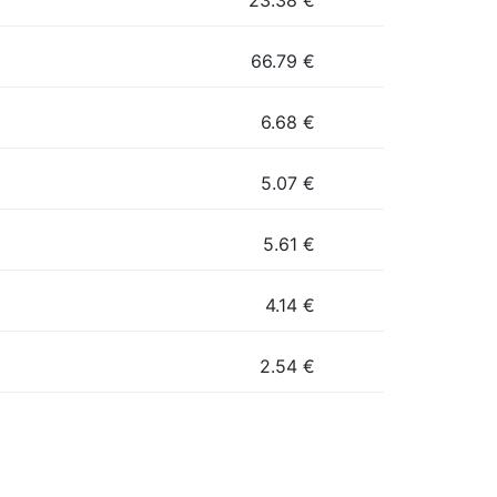
23.38
€
66.79
€
6.68
€
5.07
€
5.61
€
4.14
€
2.54
€