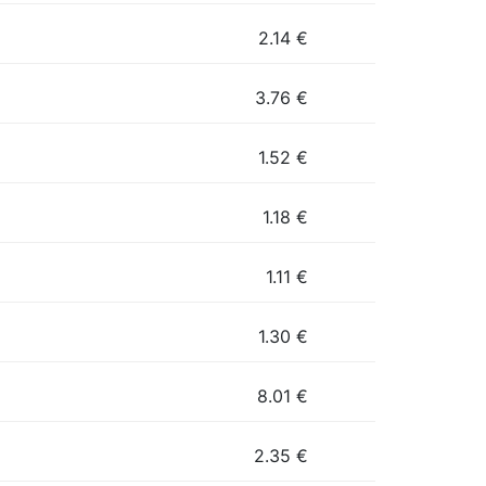
2.14
€
3.76
€
1.52
€
1.18
€
1.11
€
1.30
€
8.01
€
2.35
€